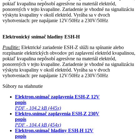
pokiaľ kvapalina nepôsobí agresívne na materiál elektród,
ponorených v tejto kvapaline. Zariadenie je vhodné na signalizáciu
výskytu kvapaliny v okolí elektród. Vyrába sa v dvoch
vyhotveniach: pre napájanie 12V/50Hz a 230V/50Hz
Elektronický snímač hladiny ESH-H
Použitie:
Elektrické zariadenie ESH-Z slúži na spínanie alebo
rozpínanie elektrických obvodov pri zaplavení elektród kvapalinou,
pokiaľ kvapalina nepôsobí agresívne na materiál elektród,
ponorených v tejto kvapaline. Zariadenie je vhodné na signalizáciu
výskytu kvapaliny v okolí elektród. Vyrába sa v dvoch
vyhotveniach: pre napájanie 12V/50Hz a 230V/50Hz
Súbory na stiahnutie
Elektron.snímač zaplavenia ESH-Z 12V
popis
PDF - 104.2 kB (445x)
Elektro.snímač zaplavenia ESH-Z 230V
popis
PDF - 104.4 kB (454x)
Elektron.snímač hladiny ESH-H 12V
popis