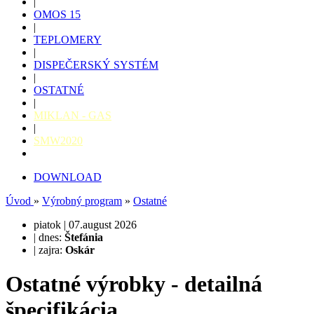
|
OMOS 15
|
TEPLOMERY
|
DISPEČERSKÝ SYSTÉM
|
OSTATNÉ
|
MIKLAN - GAS
|
SMW2020
DOWNLOAD
Úvod
»
Výrobný program
»
Ostatné
piatok | 07.august 2026
| dnes:
Štefánia
| zajra:
Oskár
Ostatné výrobky - detailná
špecifikácia